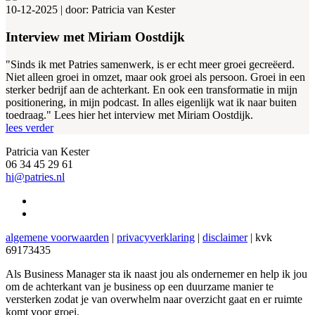
10-12-2025
|
door: Patricia van Kester
Interview met Miriam Oostdijk
"Sinds ik met Patries samenwerk, is er echt meer groei gecreëerd.
Niet alleen groei in omzet, maar ook groei als persoon. Groei in een
sterker bedrijf aan de achterkant. En ook een transformatie in mijn
positionering, in mijn podcast. In alles eigenlijk wat ik naar buiten
toedraag." Lees hier het interview met Miriam Oostdijk.
lees verder
Patricia van Kester
06 34 45 29 61
hi@patries.nl
algemene voorwaarden
|
privacyverklaring
|
disclaimer
| kvk
69173435
Als Business Manager sta ik naast jou als ondernemer en help ik jou
om de achterkant van je business op een duurzame manier te
versterken zodat je van overwhelm naar overzicht gaat en er ruimte
komt voor groei.