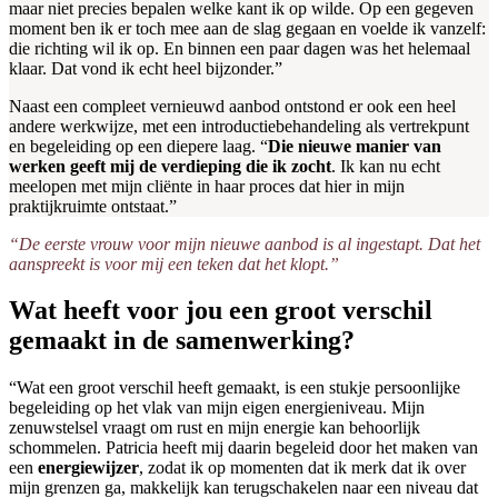
maar niet precies bepalen welke kant ik op wilde. Op een gegeven
moment ben ik er toch mee aan de slag gegaan en voelde ik vanzelf:
die richting wil ik op. En binnen een paar dagen was het helemaal
klaar. Dat vond ik echt heel bijzonder.”
Naast een compleet vernieuwd aanbod ontstond er ook een heel
andere werkwijze, met een introductiebehandeling als vertrekpunt
en begeleiding op een diepere laag. “
Die nieuwe manier van
werken geeft mij de verdieping die ik zocht
. Ik kan nu echt
meelopen met mijn cliënte in haar proces dat hier in mijn
praktijkruimte ontstaat.”
“De eerste vrouw voor mijn nieuwe aanbod is al ingestapt. Dat het
aanspreekt is voor mij een teken dat het klopt.”
Wat heeft voor jou een groot verschil
gemaakt in de samenwerking?
“Wat een groot verschil heeft gemaakt, is een stukje persoonlijke
begeleiding op het vlak van mijn eigen energieniveau. Mijn
zenuwstelsel vraagt om rust en mijn energie kan behoorlijk
schommelen. Patricia heeft mij daarin begeleid door het maken van
een
energiewijzer
, zodat ik op momenten dat ik merk dat ik over
mijn grenzen ga, makkelijk kan terugschakelen naar een niveau dat